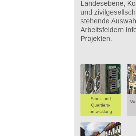
Landesebene, Kom
und zivilgesellsc
stehende Auswahl
Arbeitsfeldern In
Projekten.
Stadt- und
Wo
Quartiers-
entwicklung